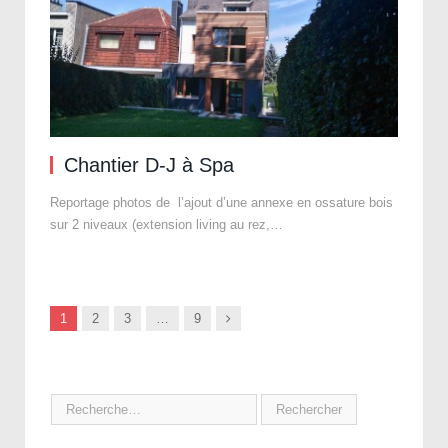
Chantier D-J à Spa
Reportage photos de l’ajout d’une annexe en ossature bois
sur 2 niveaux (extension living au rez,…
Next
1
2
3
…
9