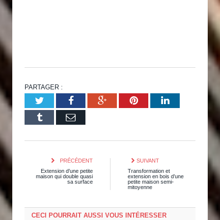
PARTAGER :
Twitter
Facebook
Google+
Pinterest
LinkedIn
Tumblr
Email
PRÉCÉDENT
SUIVANT
Extension d’une petite
Transformation et
maison qui double quasi
extension en bois d’une
sa surface
petite maison semi-
mitoyenne
CECI POURRAIT AUSSI VOUS INTÉRESSER