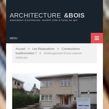
ARCHITECTURE
&BOIS
association d'architectes, société civile à forme de sprl
MENU
»
»
Accueil
Les Réalisations
Constructions
»
traditionnelles ?
Aménagement d’une maison
médicale