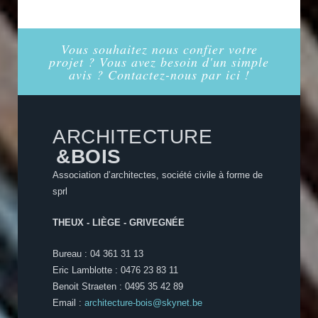
Vous souhaitez nous confier votre
projet ? Vous avez besoin d'un simple
avis ? Contactez-nous par ici !
ARCHITECTURE
&BOIS
Association d’architectes, société civile à forme de
sprl
THEUX - LIÈGE - GRIVEGNÉE
Bureau : 04 361 31 13
Eric Lamblotte : 0476 23 83 11
Benoit Straeten : 0495 35 42 89
Email :
architecture-bois@skynet.be