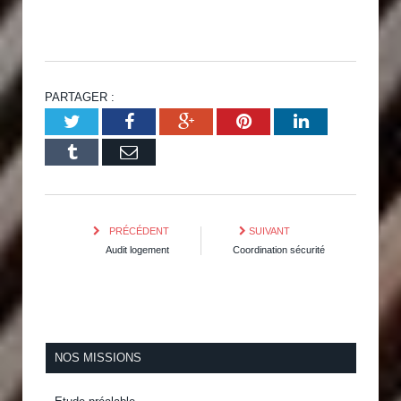
PARTAGER :
Twitter
Facebook
Google+
Pinterest
LinkedIn
Tumblr
Email
PRÉCÉDENT
SUIVANT
Audit logement
Coordination sécurité
NOS MISSIONS