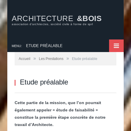
ARCHITECTURE
&BOIS
association d'architectes, société civile à forme de sprl
ETUDE PRÉALABLE
MENU:
»
»
Accueil
Les Prestations
Etude préalable
Etude préalable
Cette partie de la mission, que l’on pourrait
également appeler « étude de faisabilité »
constitue la première étape concrète de notre
travail d’Architecte.