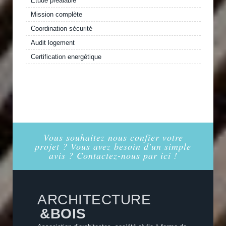
Etude préalable
Mission complète
Coordination sécurité
Audit logement
Certification energétique
Vous souhaitez nous confier votre
projet ? Vous avez besoin d'un simple
avis ? Contactez-nous par ici !
ARCHITECTURE
&BOIS