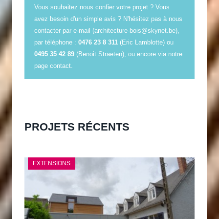
Vous souhaitez nous confier votre projet ? Vous
avez besoin d'un simple avis ? N'hésitez pas à nous
contacter par e-mail (
architecture-bois@skynet.be
),
par téléphone :
0476 23 8 311
(Eric Lamblotte) ou
0495 35 42 89
(Benoit Straeten), ou encore via
notre
page contact
.
PROJETS RÉCENTS
EXTENSIONS