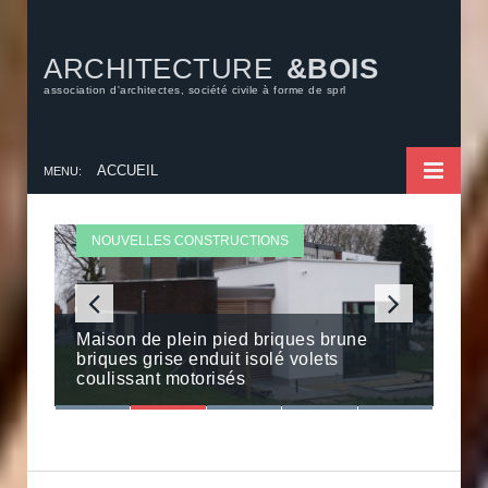
ARCHITECTURE
&BOIS
association d'architectes, société civile à forme de sprl
ACCUEIL
MENU:
NOUVELLES CONSTRUCTIONS
Maison de plein pied briques brune
Extension d’une petite maison qui
briques grise enduit isolé volets
Un jardin d’hiver dans une dépendance
Maison bioclimatique sur terrain en
double quasi sa surface
coulissant motorisés
agricole
pente
Annexe en bois