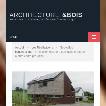
ARCHITECTURE
&BOIS
association d'architectes, société civile à forme de sprl
MENU
»
»
Accueil
Les Réalisations
Nouvelles
»
constructions
Maison ossature bois avec bardage
ajouré cèdre pré-grisé