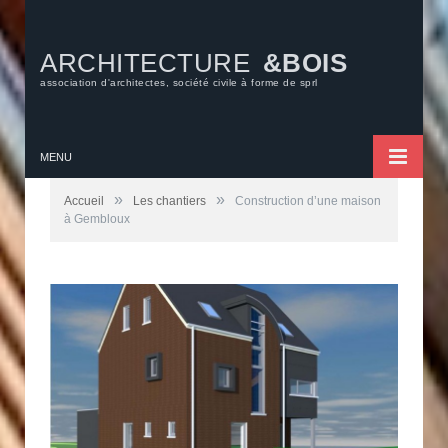
ARCHITECTURE
&BOIS
association d'architectes, société civile à forme de sprl
MENU
»
»
Accueil
Les chantiers
Construction d’une maison
à Gembloux