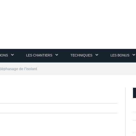
TIONS
LES CHANTIERS
TECHNIQUES
LES BONUS
déphasage de l’isolant