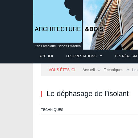
ACCUEIL
LES PRESTATIONS
LES RÉALISA
»
»
VOUS ÊTES ICI:
Accueil
Techniques
Le 
Le déphasage de l’isolant
TECHNIQUES