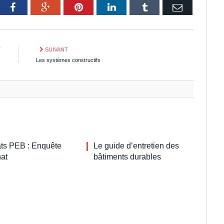
tter
Facebook
Google+
Pinterest
LinkedIn
Tumblr
Email
T
SUIVANT
s
Les systèmes constructifs
cats PEB : Enquête
Le guide d’entretien des
hat
bâtiments durables