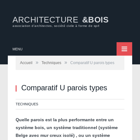
ARCHITECTURE
&BOIS
association d'architectes, société civile à forme de sprl
MENU
»
»
Accueil
Techniques
Comparatif U parois types
Comparatif U parois types
TECHNIQUES
Quelle parois est la plus performante entre un
système bois, un système traditionnel (système
Belge avec mur creux isolé) , ou un système