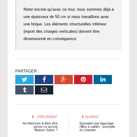
Noter encore qu’avec ce mur, nous sommes déjà à
une épaisseur de 50 cm si nous travaillons avec
une brique. Les éléments structurelles inférieur
(report des charges verticales) doivent être
dimensionné en conséquence.
PARTAGER :
Twitter
Facebook
Google+
Pinterest
LinkedIn
Tumblr
Email
PRÉCÉDENT
SUIVANT
Architecture & Bien être
Epuration par lagunage
: qu’est ce qu’une
(filtre à sable) : exemple
‘Maison Saine’ ?
en chantier