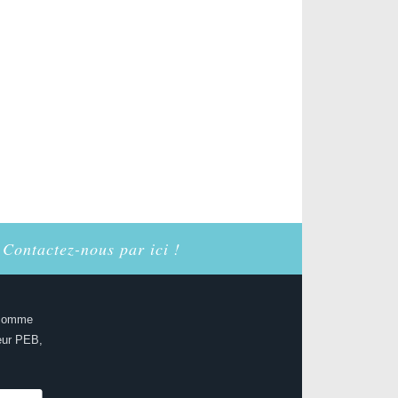
 Contactez-nous par ici !
 comme
eur PEB,