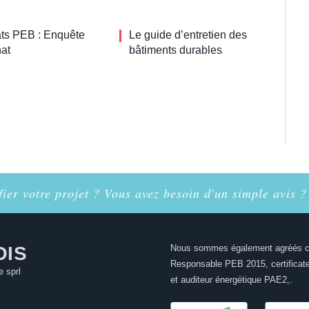
cats PEB : Enquête
Le guide d’entretien des
hat
bâtiments durables
ier votre projet ? Vous avez besoin d'un simple avis ?
OIS
Nous sommes également agréés
Responsable PEB 2015, certificat
e sprl
et auditeur énergétique PAE2,.