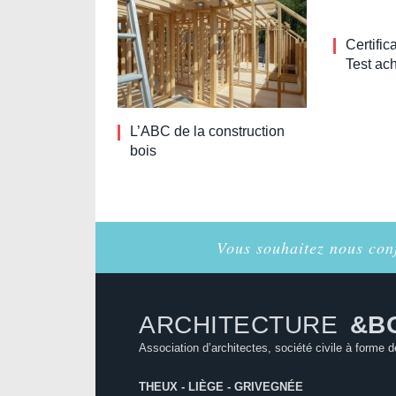
Certifi
Test ac
L’ABC de la construction
bois
Vous souhaitez nous conf
ARCHITECTURE
&B
Association d’architectes, société civile à forme d
THEUX - LIÈGE - GRIVEGNÉE