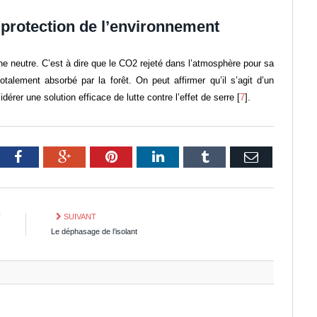
 protection de l’environnement
ne neutre. C’est à dire que le CO2 rejeté dans l’atmosphère pour sa
otalement absorbé par la forêt. On peut affirmer qu’il s’agit d’un
dérer une solution efficace de lutte contre l’effet de serre [
7
].
tter
Facebook
Google+
Pinterest
LinkedIn
Tumblr
Email
T
SUIVANT
s
Le déphasage de l’isolant