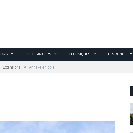
TIONS
LES CHANTIERS
TECHNIQUES
LES BONUS
»
Extensions
Annexe en bois