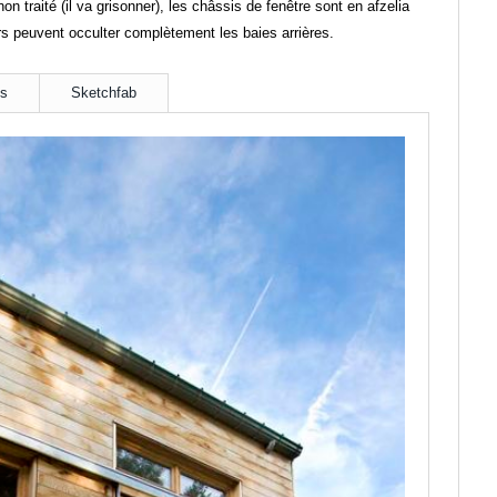
on traité (il va grisonner), les châssis de fenêtre sont en afzelia
rs peuvent occulter complètement les baies arrières.
ns
Sketchfab