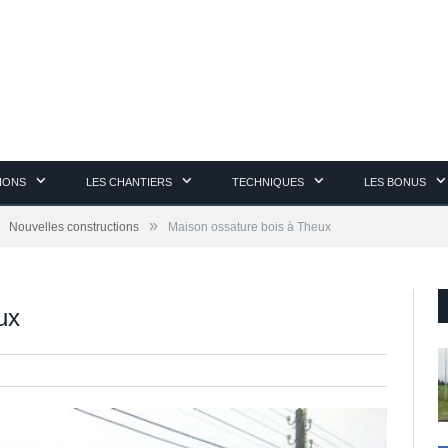
TIONS
LES CHANTIERS
TECHNIQUES
LES BONUS
»
Nouvelles constructions
Maison ossature bois à Theux
ux