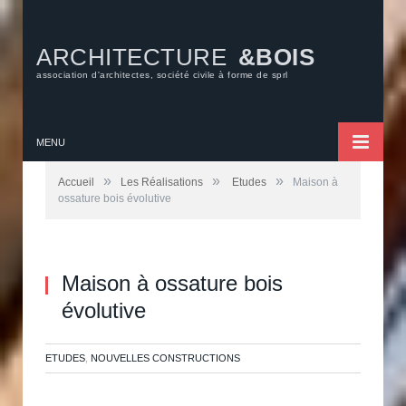
ARCHITECTURE
&BOIS
association d'architectes, société civile à forme de sprl
MENU
»
»
»
Accueil
Les Réalisations
Etudes
Maison à
ossature bois évolutive
Maison à ossature bois
évolutive
ETUDES
,
NOUVELLES CONSTRUCTIONS