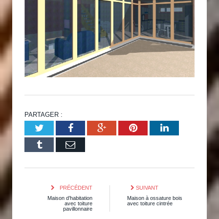
PARTAGER :
Twitter
Facebook
Google+
Pinterest
LinkedIn
Tumblr
Email
PRÉCÉDENT
SUIVANT
Maison d’habitation
Maison à ossature bois
avec toiture
avec toiture cintrée
pavillonnaire