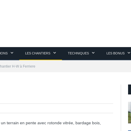
TIONS
LES CHANTIERS
TECHNIQUES
LES BONUS
hantier H-W à Ferriere
 un terrain en pente avec rotonde vitrée, bardage bois,