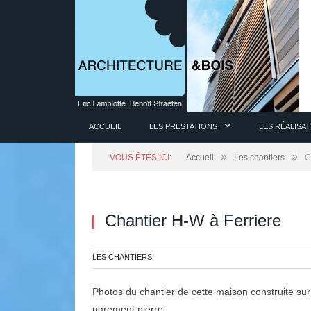
ACCUEIL
LES PRESTATIONS
LES RÉALISA
»
»
VOUS ÊTES ICI:
Accueil
Les chantiers
C
Chantier H-W à Ferriere
LES CHANTIERS
Photos du chantier de cette maison construite sur
parement pierre,….