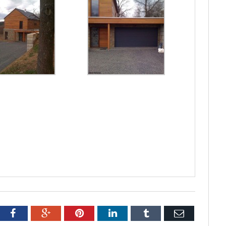
tter
Facebook
Google+
Pinterest
LinkedIn
Tumblr
Email