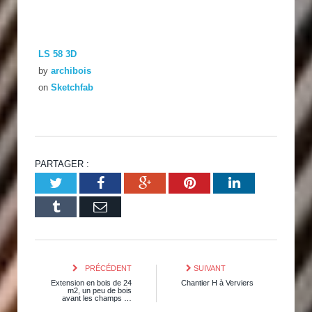
LS 58 3D
by
archibois
on
Sketchfab
PARTAGER :
Twitter
Facebook
Google+
Pinterest
LinkedIn
Tumblr
Email
PRÉCÉDENT
SUIVANT
Extension en bois de 24
Chantier H à Verviers
m2, un peu de bois
avant les champs …