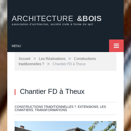
ARCHITECTURE
&BOIS
association d'architectes, société civile à forme de sprl
MENU
»
»
Accueil
Les Réalisations
Constructions
»
traditionnelles ?
Chantier FD à Theux
Chantier FD à Theux
CONSTRUCTIONS TRADITIONNELLES ?
,
EXTENSIONS
,
LES
CHANTIERS
,
TRANSFORMATIONS