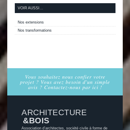
VOIR AUSSI…
Nos extensions
Nos transformations
Vous souhaitez nous confier votre
projet ? Vous avez besoin d'un simple
avis ? Contactez-nous par ici !
ARCHITECTURE
&BOIS
Association d’architectes, société civile à forme de