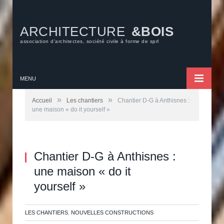
ARCHITECTURE
&BOIS
association d'architectes, société civile à forme de sprl
MENU
»
»
Accueil
Les chantiers
Chantier D-G à Anthisnes :
une maison « do it yourself »
Chantier D-G à Anthisnes :
une maison « do it
yourself »
LES CHANTIERS
,
NOUVELLES CONSTRUCTIONS