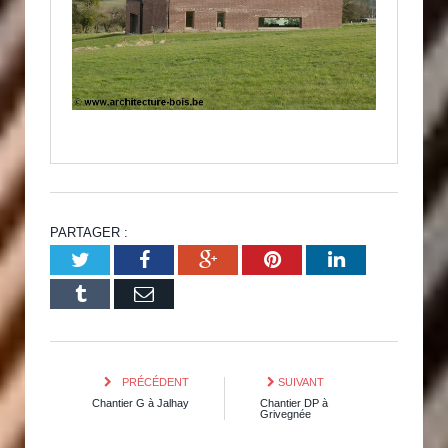
PARTAGER :
Twitter
Facebook
Google+
Pinterest
LinkedIn
Tumblr
Email
PRÉCÉDENT
SUIVANT
Chantier G à Jalhay
Chantier DP à
Grivegnée