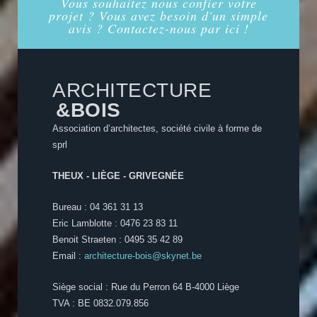
Vous souhaitez nous confier votre
projet ? Vous avez besoin d'un simple
avis ? Contactez-nous par ici !
ARCHITECTURE
&BOIS
Association d’architectes, société civile à forme de
sprl
THEUX - LIÈGE - GRIVEGNÉE
Bureau : 04 361 31 13
Eric Lamblotte : 0476 23 83 11
Benoit Straeten : 0495 35 42 89
Email :
architecture-bois@skynet.be
Siège social : Rue du Perron 64 B-4000 Liège
TVA : BE 0832.079.856