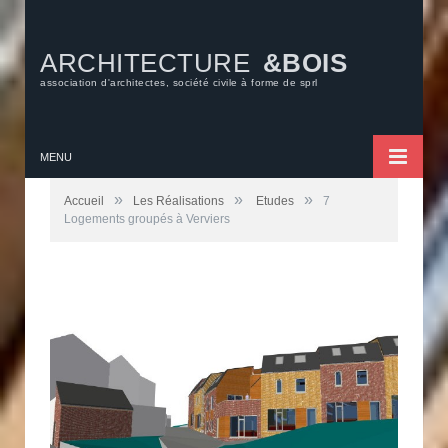
ARCHITECTURE
&BOIS
association d'architectes, société civile à forme de sprl
MENU
»
»
»
Accueil
Les Réalisations
Etudes
7
Logements groupés à Verviers