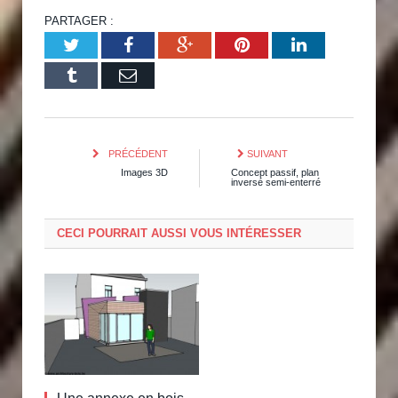
PARTAGER :
Twitter
Facebook
Google+
Pinterest
LinkedIn
Tumblr
Email
PRÉCÉDENT
SUIVANT
Images 3D
Concept passif, plan
inversé semi-enterré
CECI POURRAIT AUSSI VOUS INTÉRESSER