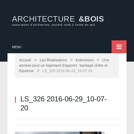
ARCHITECTURE
&BOIS
association d'architectes, société civile à forme de sprl
MENU
»
»
»
Accueil
Les Réalisations
Extensions
Une
annexe pour un logement d'appoint : bardage cèdre et
»
Equitone
LS_326 2016-06-29_10-07-20
LS_326 2016-06-29_10-07-
20