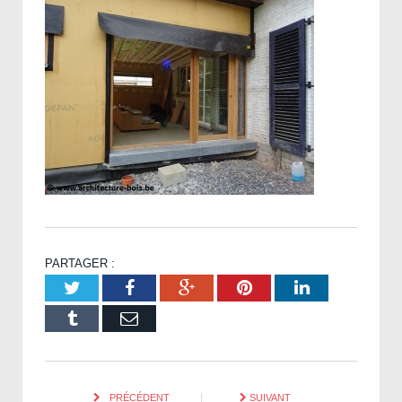
PARTAGER :
Twitter
Facebook
Google+
Pinterest
LinkedIn
Tumblr
Email
PRÉCÉDENT
SUIVANT