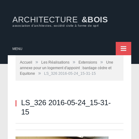
ARCHITECTURE
&BOIS
association d'architectes, société civile à forme de sprl
MENU
»
»
»
Accueil
Les Réalisations
Extensions
Une
annexe pour un logement d'appoint : bardage cèdre et
»
Equitone
LS_326 2016-05-24_15-31-15
LS_326 2016-05-24_15-31-
15