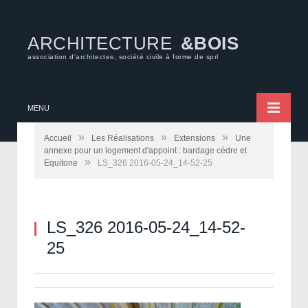
ARCHITECTURE
&BOIS
association d'architectes, société civile à forme de sprl
MENU
»
»
»
Accueil
Les Réalisations
Extensions
Une
annexe pour un logement d'appoint : bardage cèdre et
»
Equitone
LS_326 2016-05-24_14-52-25
LS_326 2016-05-24_14-52-
25