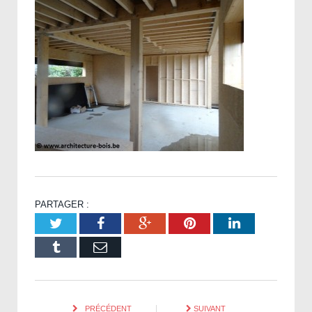
PARTAGER :
Twitter
Facebook
Google+
Pinterest
LinkedIn
Tumblr
Email
PRÉCÉDENT
SUIVANT