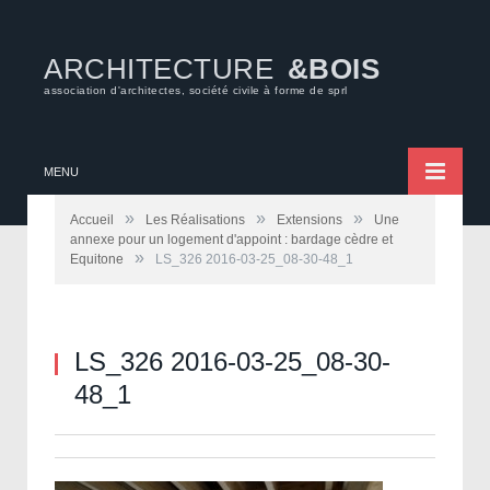
ARCHITECTURE
&BOIS
association d'architectes, société civile à forme de sprl
MENU
»
»
»
Accueil
Les Réalisations
Extensions
Une
annexe pour un logement d'appoint : bardage cèdre et
»
Equitone
LS_326 2016-03-25_08-30-48_1
LS_326 2016-03-25_08-30-
48_1