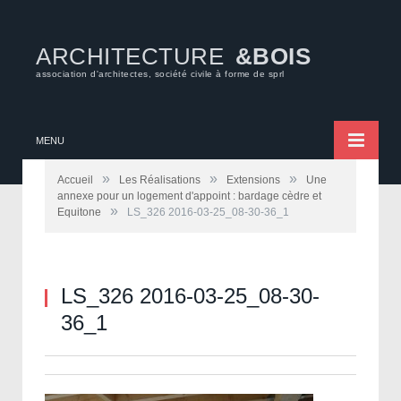
ARCHITECTURE
&BOIS
association d'architectes, société civile à forme de sprl
MENU
»
»
»
Accueil
Les Réalisations
Extensions
Une
annexe pour un logement d'appoint : bardage cèdre et
»
Equitone
LS_326 2016-03-25_08-30-36_1
LS_326 2016-03-25_08-30-
36_1