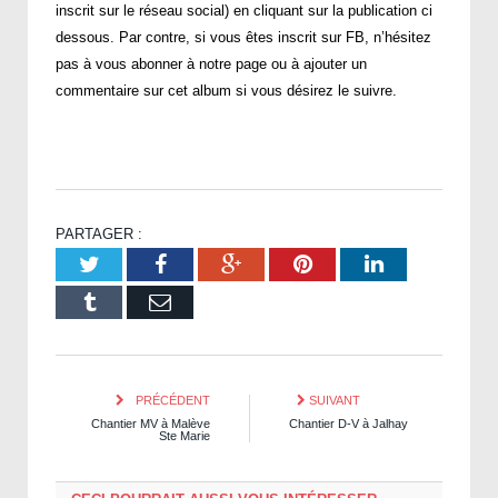
inscrit sur le réseau social) en cliquant sur la publication ci
dessous. Par contre, si vous êtes inscrit sur FB, n’hésitez
pas à vous abonner à notre page ou à ajouter un
commentaire sur cet album si vous désirez le suivre.
PARTAGER :
Twitter
Facebook
Google+
Pinterest
LinkedIn
Tumblr
Email
PRÉCÉDENT
SUIVANT
Chantier MV à Malève
Chantier D-V à Jalhay
Ste Marie