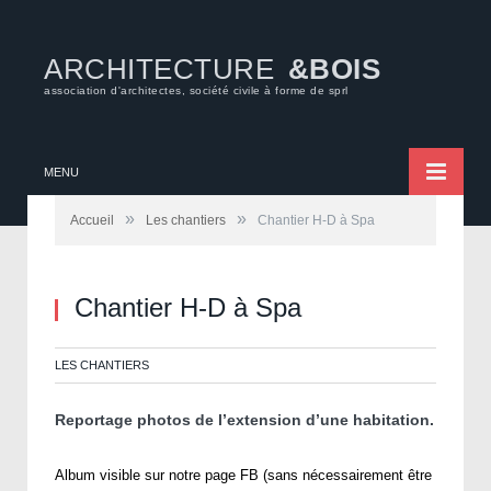
ARCHITECTURE
&BOIS
association d'architectes, société civile à forme de sprl
MENU
»
»
Accueil
Les chantiers
Chantier H-D à Spa
Chantier H-D à Spa
LES CHANTIERS
Reportage photos de l’extension d’une habitation.
Album visible sur notre page FB (sans nécessairement être