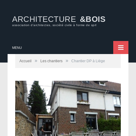
ARCHITECTURE
&BOIS
association d'architectes, société civile à forme de sprl
MENU
»
»
Accueil
Les chantiers
Chantier DP à Liège