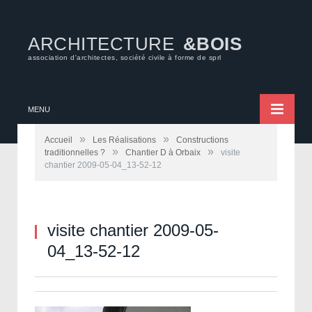
ARCHITECTURE
&BOIS
association d'architectes, société civile à forme de sprl
MENU
»
»
Accueil
Les Réalisations
Constructions
»
»
traditionnelles ?
Chantier D à Orbaix
visite
chantier 2009-05-04_13-52-12
visite chantier 2009-05-
04_13-52-12