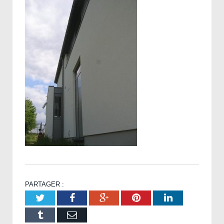
PARTAGER :
Twitter
Facebook
Google+
Pinterest
LinkedIn
Tumblr
Email