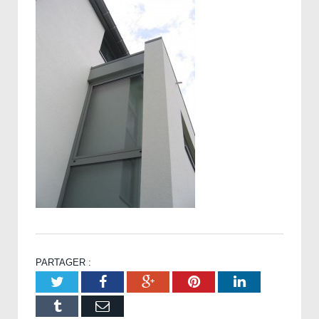
PARTAGER :
Twitter
Facebook
Google+
Pinterest
LinkedIn
Tumblr
Email