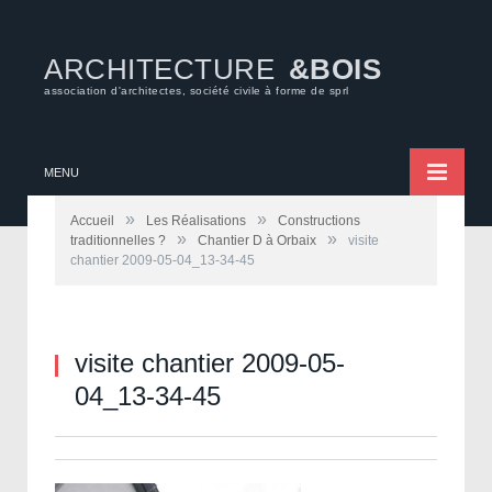
ARCHITECTURE
&BOIS
association d'architectes, société civile à forme de sprl
MENU
»
»
Accueil
Les Réalisations
Constructions
»
»
traditionnelles ?
Chantier D à Orbaix
visite
chantier 2009-05-04_13-34-45
visite chantier 2009-05-
04_13-34-45