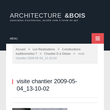
ARCHITECTURE
&BOIS
association d'architectes, société civile à forme de sprl
MENU
»
»
Accueil
Les Réalisations
Constructions
»
»
traditionnelles ?
Chantier D à Orbaix
visite
chantier 2009-05-04_13-10-02
visite chantier 2009-05-
04_13-10-02