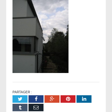
PARTAGER :
Twitter
Facebook
Google+
Pinterest
LinkedIn
Tumblr
Email