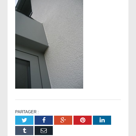
PARTAGER :
Twitter
Facebook
Google+
Pinterest
LinkedIn
Tumblr
Email