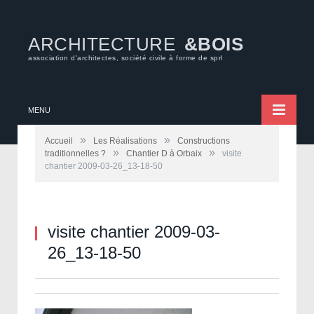
ARCHITECTURE
&BOIS
association d'architectes, société civile à forme de sprl
MENU
»
»
Accueil
Les Réalisations
Constructions
»
»
traditionnelles ?
Chantier D à Orbaix
visite
chantier 2009-03-26_13-18-50
visite chantier 2009-03-
26_13-18-50