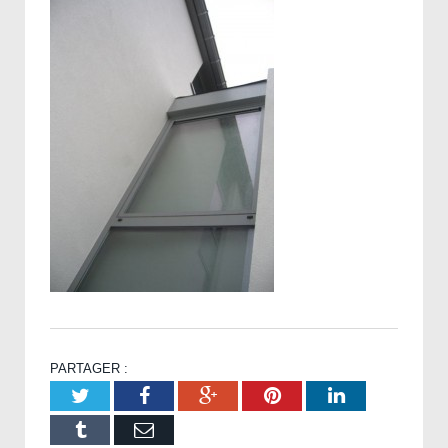
PARTAGER :
Twitter
Facebook
Google+
Pinterest
LinkedIn
Tumblr
Email