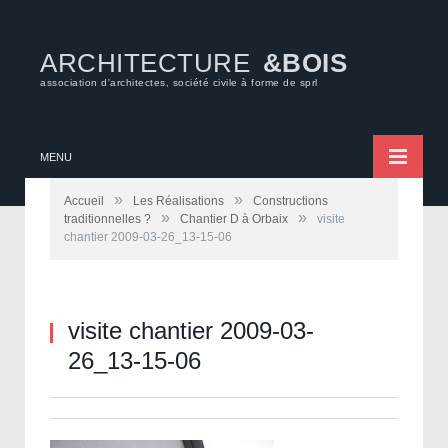
ARCHITECTURE
&BOIS
association d'architectes, société civile à forme de sprl
MENU
»
»
Accueil
Les Réalisations
Constructions
»
»
traditionnelles ?
Chantier D à Orbaix
visite
chantier 2009-03-26_13-15-06
visite chantier 2009-03-
26_13-15-06