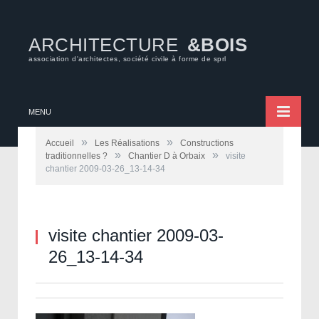
ARCHITECTURE
&BOIS
association d'architectes, société civile à forme de sprl
MENU
»
»
Accueil
Les Réalisations
Constructions
»
»
traditionnelles ?
Chantier D à Orbaix
visite
chantier 2009-03-26_13-14-34
visite chantier 2009-03-
26_13-14-34