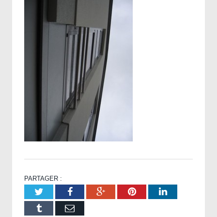
PARTAGER :
Twitter
Facebook
Google+
Pinterest
LinkedIn
Tumblr
Email