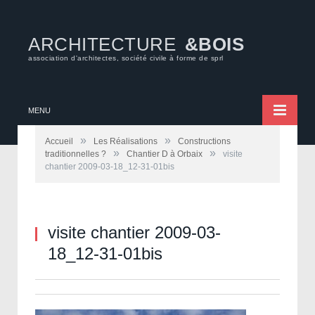
ARCHITECTURE
&BOIS
association d'architectes, société civile à forme de sprl
MENU
»
»
Accueil
Les Réalisations
Constructions
»
»
traditionnelles ?
Chantier D à Orbaix
visite
chantier 2009-03-18_12-31-01bis
visite chantier 2009-03-
18_12-31-01bis