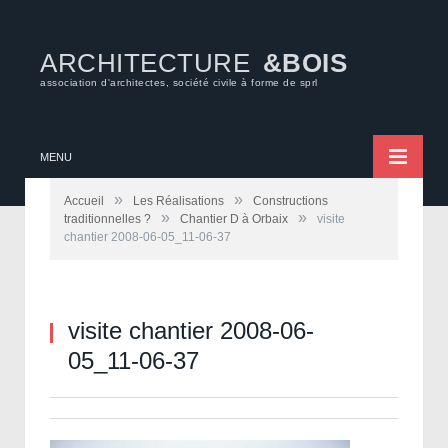
ARCHITECTURE
&BOIS
association d'architectes, société civile à forme de sprl
MENU
»
»
Accueil
Les Réalisations
Constructions
»
»
traditionnelles ?
Chantier D à Orbaix
visite
chantier 2008-06-05_11-06-37
visite chantier 2008-06-
05_11-06-37