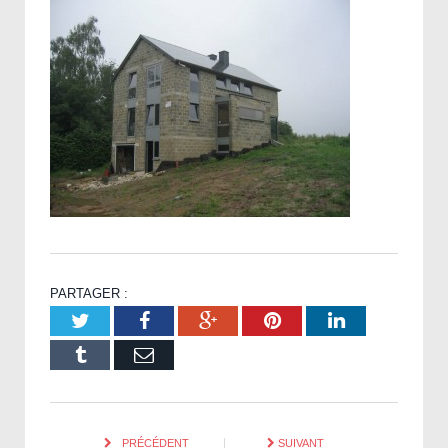
PARTAGER :
Twitter
Facebook
Google+
Pinterest
LinkedIn
Tumblr
Email
PRÉCÉDENT
SUIVANT