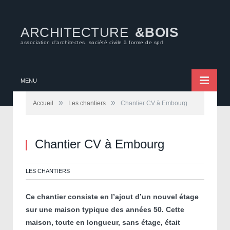
ARCHITECTURE
&BOIS
association d'architectes, société civile à forme de sprl
MENU
»
»
Accueil
Les chantiers
Chantier CV à Embourg
Chantier CV à Embourg
LES CHANTIERS
Ce chantier consiste en l’ajout d’un nouvel étage
sur une maison typique des années 50. Cette
maison, toute en longueur, sans étage, était