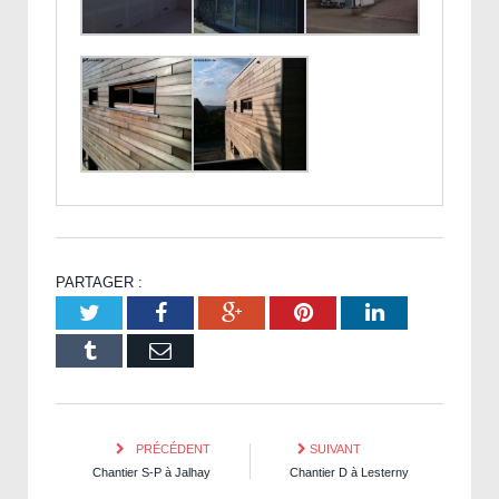
PARTAGER :
Twitter
Facebook
Google+
Pinterest
LinkedIn
Tumblr
Email
PRÉCÉDENT
SUIVANT
Chantier S-P à Jalhay
Chantier D à Lesterny